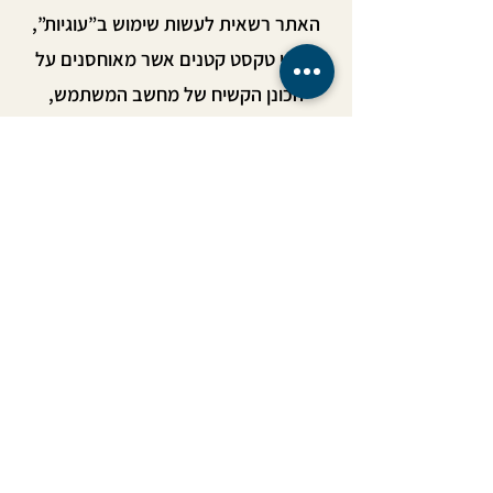
האתר רשאית לעשות שימוש ב”עוגיות”,
קבצי טקסט קטנים אשר מאוחסנים על
הכונן הקשיח של מחשב המשתמש,
לרבות על מנת לספק למשתמש שירות
מהיר ויעיל ולחסוך מהמשתמש את הצורך
להזין את פרטיו
האישיים בכל כניסה לאתר. מובהר כי
קבצים אלה לא יכילו כל מידע מזהה
באופן אישי ומשתמש יכול לכוון את תוכנת
הדפדפן שלו כך שלא ייקלטו במחשב
“עוגיות” או שיימחקו.
נוסח מדיניות הפרטיות כפי המפורסם
באתר הינו הנוסח הקובע בכל עת.