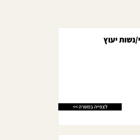
דרושים/ות אנשי/נשות יעוץ
<< לצפייה במשרה