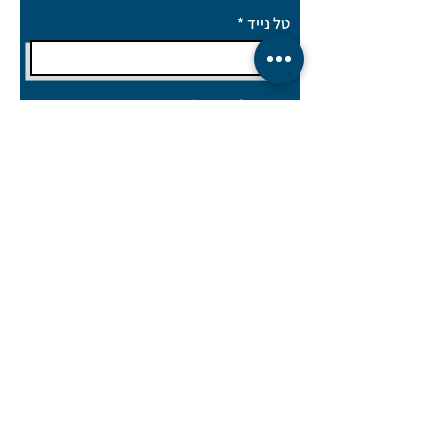
טל נייד
דואר אלקטרוני
מתעניינ/ת בתפקיד
איזור עבודה מועדף
הגשת מועמדות