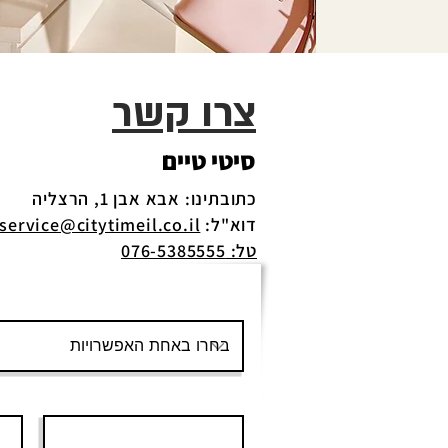
צרו קשר
סיטי טיים
כתובתינו: אבא אבן 1, הרצליה
דוא"ל:
service@citytimeil.co.il
טל: 076-5385555
אופן הפנייה
שם
טל' נ